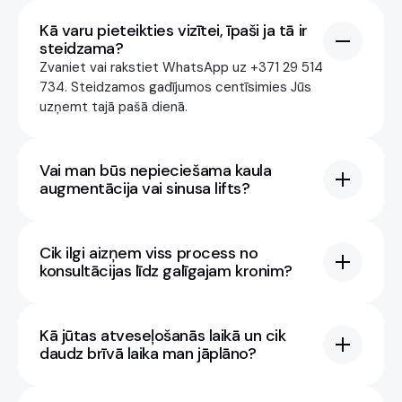
Pierakstīties
Kā varu pieteikties vizītei, īpaši ja tā ir
SITE
steidzama?
Sākums
Zvaniet vai rakstiet WhatsApp uz +371 29 514
734. Steidzamos gadījumos centīsimies Jūs
Pakalpojumi
uzņemt tajā pašā dienā.
Par mums
Cenas
Vai man būs nepieciešama kaula
augmentācija vai sinusa lifts?
Kontakti
KONTAKTI
Cik ilgi aizņem viss process no
+37129514734
konsultācijas līdz galīgajam kronim?
Rakstīt WhatsApp
ADRESE
Kā jūtas atveseļošanās laikā un cik
daudz brīvā laika man jāplāno?
Elizabetes iela 30, Rīga, Latvija, LV-1033
Pirmdiena – Piektdiena: 7:00 – 17:00